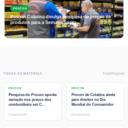
PROCON
Procon Colatina divulga pesquisa de preços de
produtos para a Semana Santa
27/03/2026
6
publicaç
ões
TODAS AS MATÉRIAS
PROCON
PROCON
PROCON
PROCON
Pesquisa do Procon aponta
Procon de Colatina alerta
variação nos preços dos
para direitos no Dia
combustíveis em C...
Mundial do Consumidor
19/03/2026
13/03/2026