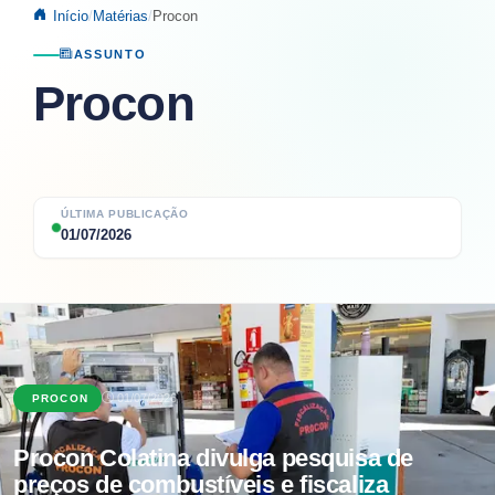
Início
Matérias
Procon
ASSUNTO
Procon
ÚLTIMA PUBLICAÇÃO
01/07/2026
01/07/2026
PROCON
Procon Colatina divulga pesquisa de
preços de combustíveis e fiscaliza