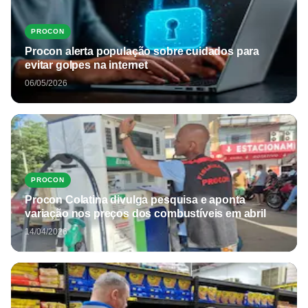
PROCON
Procon alerta população sobre cuidados para
evitar golpes na internet
06/05/2026
PROCON
Procon Colatina divulga pesquisa e aponta
variação nos preços dos combustíveis em abril
14/04/2026