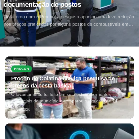
documentação de postos
De acordo com o Procon, a pesquisa apontou uma leve redução
nos preços praticados por alguns postos de combustíveis em
comparação ao último levantamento, realizado em maio deste
ano
PROCON
Procon de Colatina divulga pesquisa de
preços da cesta básica
O levantamento foi feito em sete estabelecimentos
comerciais do município e comparou os valores de 24
produtos que compõem a cesta básica
08/06/2026