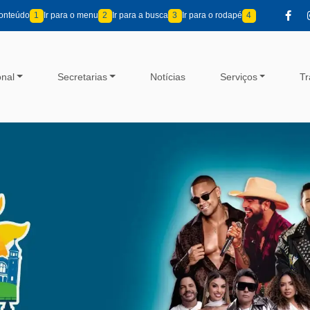
conteúdo
1
Ir para o menu
2
Ir para a busca
3
Ir para o rodapé
4
onal
Secretarias
Notícias
Serviços
Tr