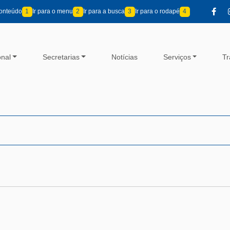
conteúdo
1
Ir para o menu
2
Ir para a busca
3
Ir para o rodapé
4
onal
Secretarias
Notícias
Serviços
Tr