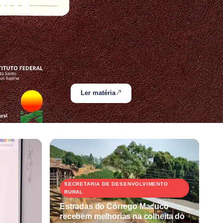
ina
Ler matéria
SECRETARIA DE DESENVOLVIMENTO
RURAL
Estradas do Córrego Macuco
recebem melhorias na colheita do