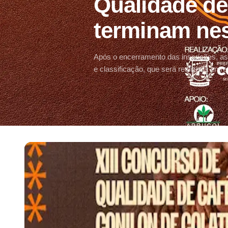
Qualidade de
terminam nes
Após o encerramento das inscrições, as
e classificação, que será realizada entr