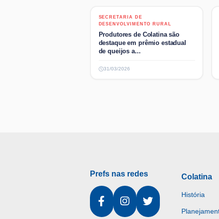
SECRETARIA DE DESENVOLVIMENTO
SECRETARIA DE
RURAL
DESENVOLVIMENTO RURAL
Produtores de Colatina são
destaque em prêmio estadual
de queijos a...
31/03/2026
Prefs nas redes
Colatina
História
Planejament