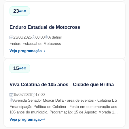
1970), unindo fé, esporte e natureza
23
AGO
Enduro Estadual de Motocross
23/08/2026
00:00
A definir
Enduro Estadual de Motocross
Veja programação
15
AGO
Viva Colatina de 105 anos - Cidade que Brilha
15/08/2026
17:00
Avenida Senador Moacir Dalla - área de eventos - Colatina ES
Emancipação Política de Colatina - Festa em comemoração aos
105 anos do município. Programação: 15 de Agosto: Morada 16
de Agosto: Roony Moura e Colo de Deus 21 de Agosto: Paula
Veja programação
Cassaro e Éder de Oliveira, Xandy Avião e Nattan 22 de Agosto:
Samba 027, Léo Santana e Calcinha Preta