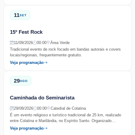
11
SET
15º Fest Rock
11/09/2026
00:00
Área Verde
Tradicional evento de rock focado em bandas autorais e covers
locais/regionais, frequentemente gratuito.
Veja programação
29
AGO
Caminhada do Seminarista
29/08/2026
00:00
Catedral de Colatina
É um evento religioso e turístico tradicional de 25 km, realizado
entre Colatina e Marilândia, no Espírito Santo. Organizado
anualmente, o percurso refaz o trajeto histórico dos seminaristas
Veja programação
do Seminário Imaculado Coração de Maria (décadas de 1950 a