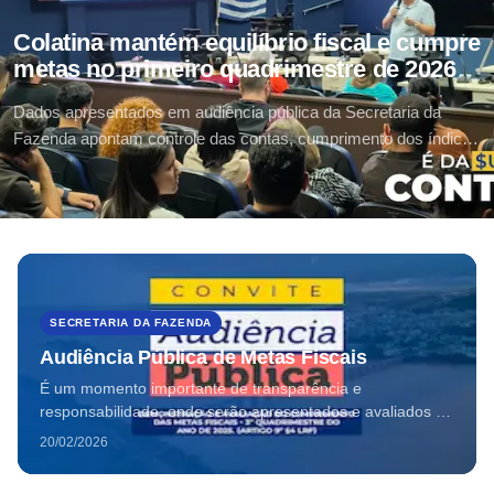
Colatina mantém equilíbrio fiscal e cumpre
metas no primeiro quadrimestre de 2026
Dados apresentados em audiência pública da Secretaria da
Fazenda apontam controle das contas, cumprimento dos índices
constitucionais e cenário positivo para a saúde financeira do
município
SECRETARIA DA FAZENDA
Audiência Pública de Metas Fiscais
É um momento importante de transparência e
responsabilidade, onde serão apresentados e avaliados os
resultados fiscais do município.
20/02/2026