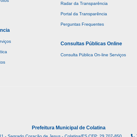
Fotos
Radar da Transparência
Portal da Transparência
Perguntas Frequentes
ncia
rviços
Consultas Públicas Online
tica
Consulta Pública On-line Serviços
tos
Prefeitura Municipal de Colatina
11 - Sagrado Coração de Jesus - Colatina/ES CEP: 29.707-850