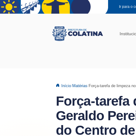
Pular para o conteúdo principal
Ir para o 
Instituci
Início
Matérias
Força-tarefa de limpeza no
Força-tarefa
Geraldo Pere
do Centro de