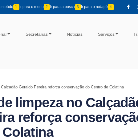
conteúdo
1
Ir para o menu
2
Ir para a busca
3
Ir para o rodapé
4
onal
Secretarias
Notícias
Serviços
Tr
 Calçadão Geraldo Pereira reforça conservação do Centro de Colatina
 de limpeza no Calçadã
ira reforça conservaçã
 Colatina