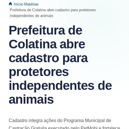
Início
Matérias
Prefeitura de Colatina abre cadastro para protetores
independentes de animais
Prefeitura de
Colatina abre
cadastro para
protetores
independentes de
animais
Cadastro integra ações do Programa Municipal de
Castração Gratuita executado pelo PetMobi e fortalece