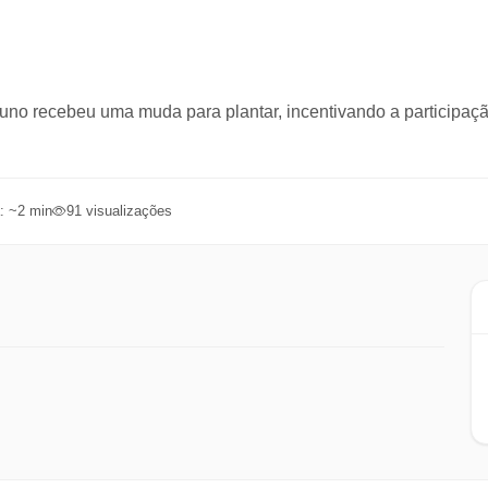
no recebeu uma muda para plantar, incentivando a participaçã
: ~
2
min
91
visualizações