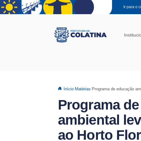
Pular para o conteúdo principal
Ir para o 
Instituci
Início
Matérias
Programa de educação ambi
Programa de
ambiental le
ao Horto Flor