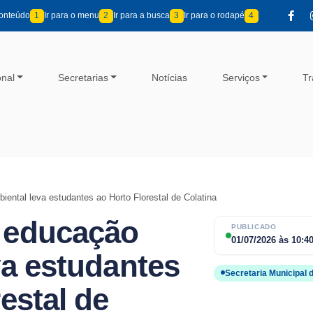
conteúdo
1
Ir para o menu
2
Ir para a busca
3
Ir para o rodapé
4
onal
Secretarias
Notícias
Serviços
Tr
ental leva estudantes ao Horto Florestal de Colatina
 educação
PUBLICADO
01/07/2026
às
10:4
va estudantes
Secretaria Municipal
estal de