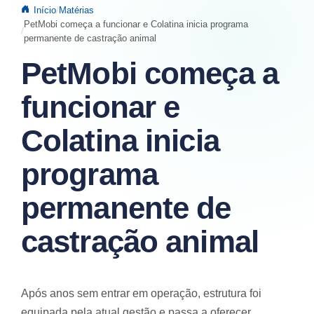
Início
Matérias
PetMobi começa a funcionar e Colatina inicia programa
permanente de castração animal
PetMobi começa a
funcionar e
Colatina inicia
programa
permanente de
castração animal
Após anos sem entrar em operação, estrutura foi
equipada pela atual gestão e passa a oferecer