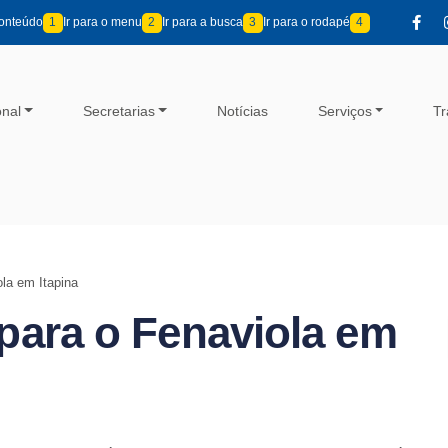
conteúdo
1
Ir para o menu
2
Ir para a busca
3
Ir para o rodapé
4
onal
Secretarias
Notícias
Serviços
Tr
la em Itapina
para o Fenaviola em