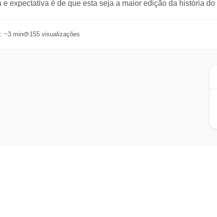
 e expectativa é de que esta seja a maior edição da história do 
: ~
3
min
155
visualizações