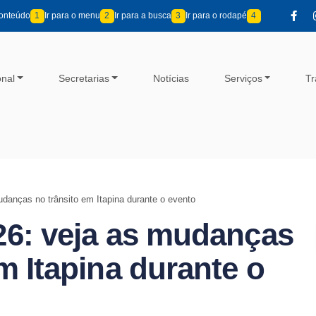
conteúdo
1
Ir para o menu
2
Ir para a busca
3
Ir para o rodapé
4
onal
Secretarias
Notícias
Serviços
Tr
danças no trânsito em Itapina durante o evento
26: veja as mudanças
m Itapina durante o