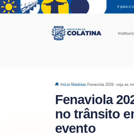
Pular para o conteúdo principal
Ir para o 
Instituci
Início
Matérias
Fenaviola 2026: veja as mu
Fenaviola 20
no trânsito e
evento