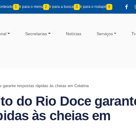
conteúdo
1
Ir para o menu
2
Ir para a busca
3
Ir para o rodapé
4
onal
Secretarias
Notícias
Serviços
Tr
 garante respostas rápidas às cheias em Colatina
to do Rio Doce garant
pidas às cheias em