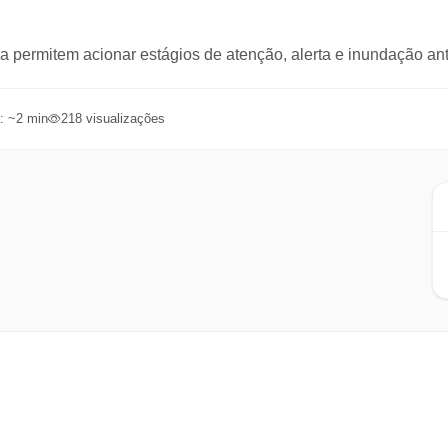
ia permitem acionar estágios de atenção, alerta e inundação ante
: ~
2
min
218
visualizações