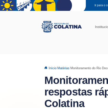
Pular para o conteúdo principal
Ir para o 
Instituci
Início
Matérias
Monitoramento do Rio Doce
Monitoramen
respostas rá
Colatina