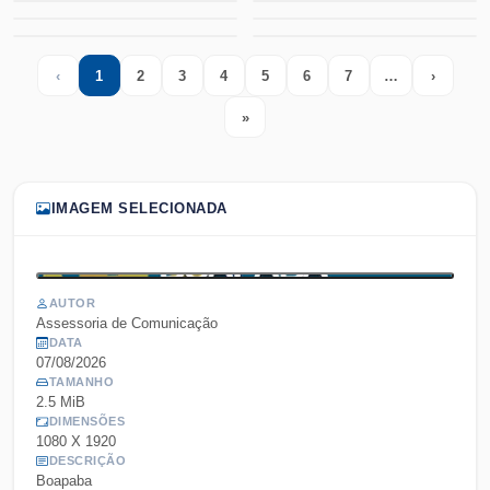
‹
1
2
3
4
5
6
7
…
›
Previous
(current)
More
Next
»
Last
IMAGEM SELECIONADA
AUTOR
Assessoria de Comunicação
DATA
07/08/2026
TAMANHO
2.5 MiB
DIMENSÕES
1080 X 1920
DESCRIÇÃO
Boapaba