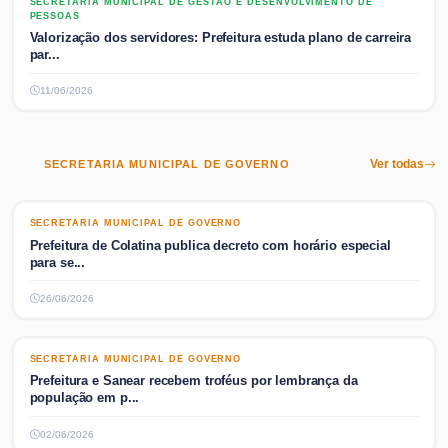
SECRETARIA MUNICIPAL DE GESTÃO E DESENVOLVIMENTO DE PESSOAS
SECRETARIA MUNICIPAL DE GESTÃO E DESENVOLVIMENTO DE
PESSOAS
Valorização dos servidores: Prefeitura estuda plano de carreira
par...
11/06/2026
SECRETARIA MUNICIPAL DE GOVERNO
Ver todas
SECRETARIA MUNICIPAL DE GOVERNO
SECRETARIA MUNICIPAL DE GOVERNO
Prefeitura de Colatina publica decreto com horário especial
para se...
26/06/2026
SECRETARIA MUNICIPAL DE GOVERNO
SECRETARIA MUNICIPAL DE GOVERNO
Prefeitura e Sanear recebem troféus por lembrança da
população em p...
02/06/2026