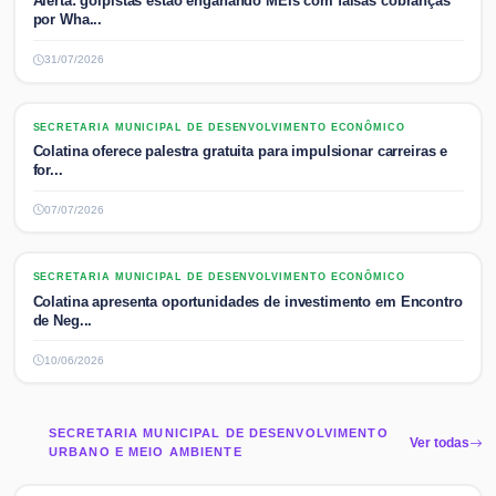
Alerta: golpistas estão enganando MEIs com falsas cobranças
por Wha...
31/07/2026
SECRETARIA MUNICIPAL DE DESENVOLVIMENTO ECONÔMICO
SECRETARIA MUNICIPAL DE DESENVOLVIMENTO ECONÔMICO
Colatina oferece palestra gratuita para impulsionar carreiras e
for...
07/07/2026
SECRETARIA MUNICIPAL DE DESENVOLVIMENTO ECONÔMICO
SECRETARIA MUNICIPAL DE DESENVOLVIMENTO ECONÔMICO
Colatina apresenta oportunidades de investimento em Encontro
de Neg...
10/06/2026
SECRETARIA MUNICIPAL DE DESENVOLVIMENTO
Ver todas
URBANO E MEIO AMBIENTE