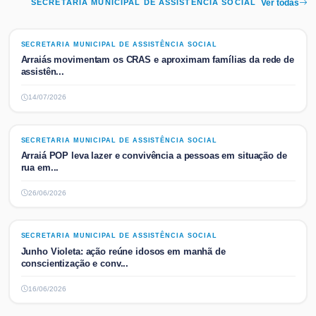
SECRETARIA MUNICIPAL DE ASSISTÊNCIA SOCIAL
Ver todas
SECRETARIA MUNICIPAL DE ASSISTÊNCIA SOCIAL
SECRETARIA MUNICIPAL DE ASSISTÊNCIA SOCIAL
Arraiás movimentam os CRAS e aproximam famílias da rede de
assistên...
14/07/2026
SECRETARIA MUNICIPAL DE ASSISTÊNCIA SOCIAL
SECRETARIA MUNICIPAL DE ASSISTÊNCIA SOCIAL
Arraiá POP leva lazer e convivência a pessoas em situação de
rua em...
26/06/2026
SECRETARIA MUNICIPAL DE ASSISTÊNCIA SOCIAL
SECRETARIA MUNICIPAL DE ASSISTÊNCIA SOCIAL
Junho Violeta: ação reúne idosos em manhã de
conscientização e conv...
16/06/2026