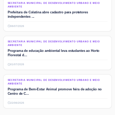
SECRETARIA MUNICIPAL DE DESENVOLVIMENTO URBANO E MEIO
SECRETARIA MUNICIPAL DE DESENVOLVIMENTO URBANO E MEIO
AMBIENTE
AMBIENTE
Prefeitura de Colatina abre cadastro para protetores
independentes ...
06/07/2026
SECRETARIA MUNICIPAL DE DESENVOLVIMENTO URBANO E MEIO
SECRETARIA MUNICIPAL DE DESENVOLVIMENTO URBANO E MEIO
AMBIENTE
AMBIENTE
Programa de educação ambiental leva estudantes ao Horto
Florestal d...
01/07/2026
SECRETARIA MUNICIPAL DE DESENVOLVIMENTO URBANO E MEIO
SECRETARIA MUNICIPAL DE DESENVOLVIMENTO URBANO E MEIO
AMBIENTE
AMBIENTE
Programa de Bem-Estar Animal promove feira de adoção no
Centro de C...
22/06/2026