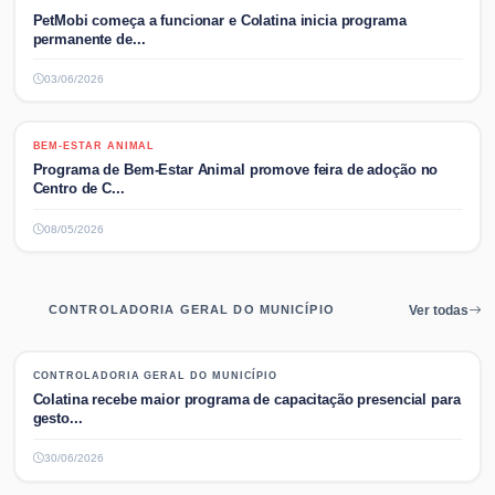
PetMobi começa a funcionar e Colatina inicia programa
permanente de...
03/06/2026
BEM-ESTAR ANIMAL
BEM-ESTAR ANIMAL
Programa de Bem-Estar Animal promove feira de adoção no
Centro de C...
08/05/2026
CONTROLADORIA GERAL DO MUNICÍPIO
Ver todas
CONTROLADORIA GERAL DO MUNICÍPIO
CONTROLADORIA GERAL DO MUNICÍPIO
Colatina recebe maior programa de capacitação presencial para
gesto...
30/06/2026