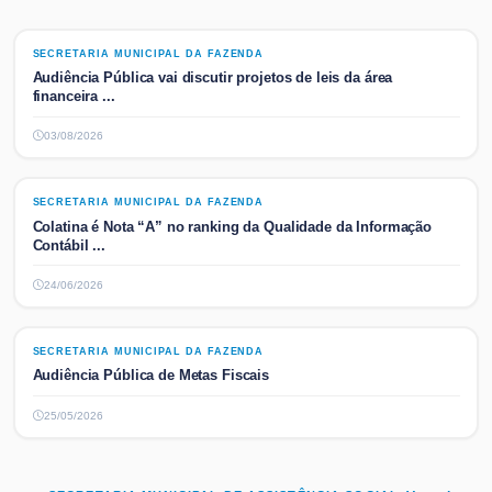
SECRETARIA MUNICIPAL DA FAZENDA
SECRETARIA MUNICIPAL DA FAZENDA
Audiência Pública vai discutir projetos de leis da área
financeira ...
03/08/2026
SECRETARIA MUNICIPAL DA FAZENDA
SECRETARIA MUNICIPAL DA FAZENDA
Colatina é Nota “A” no ranking da Qualidade da Informação
Contábil ...
24/06/2026
SECRETARIA MUNICIPAL DA FAZENDA
SECRETARIA MUNICIPAL DA FAZENDA
Audiência Pública de Metas Fiscais
25/05/2026