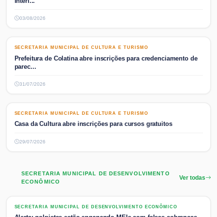
interi...
03/08/2026
SECRETARIA MUNICIPAL DE CULTURA E TURISMO
SECRETARIA MUNICIPAL DE CULTURA E TURISMO
Prefeitura de Colatina abre inscrições para credenciamento de
parec...
31/07/2026
SECRETARIA MUNICIPAL DE CULTURA E TURISMO
SECRETARIA MUNICIPAL DE CULTURA E TURISMO
Casa da Cultura abre inscrições para cursos gratuitos
29/07/2026
SECRETARIA MUNICIPAL DE DESENVOLVIMENTO
Ver todas
ECONÔMICO
SECRETARIA MUNICIPAL DE DESENVOLVIMENTO ECONÔMICO
SECRETARIA MUNICIPAL DE DESENVOLVIMENTO ECONÔMICO