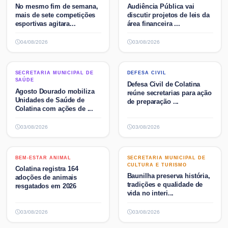
No mesmo fim de semana,
Audiência Pública vai
mais de sete competições
discutir projetos de leis da
esportivas agitara...
área financeira ...
04/08/2026
03/08/2026
SECRETARIA MUNICIPAL DE
DEFESA CIVIL
SECRETARIA MUNICIPAL DE
DEFESA CIVIL
SAÚDE
SAÚDE
Defesa Civil de Colatina
Agosto Dourado mobiliza
reúne secretarias para ação
Unidades de Saúde de
de preparação ...
Colatina com ações de ...
03/08/2026
03/08/2026
BEM-ESTAR ANIMAL
SECRETARIA MUNICIPAL DE
BEM-ESTAR ANIMAL
SECRETARIA MUNICIPAL DE
CULTURA E TURISMO
CULTURA E TURISMO
Colatina registra 164
Baunilha preserva história,
adoções de animais
tradições e qualidade de
resgatados em 2026
vida no interi...
03/08/2026
03/08/2026