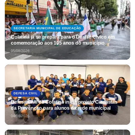
SECRETARIA MUNICIPAL DE EDUCAÇÃO
Colatina já se prepara para o Desfile Cívico em
comemoração aos 105 anos do município
05/08/2026
DEFESA CIVIL
Defesa Civil de Colatina inicia projeto Cientistas
da Prevenção para alunos da rede municipal
04/08/2026