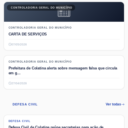
CONTROLADORIA GERAL DO MUNICÍPIO
CONTROLADORIA GERAL DO MUNICÍPIO
CARTA DE SERVIÇOS
07/05/2026
CONTROLADORIA GERAL DO MUNICÍPIO
CONTROLADORIA GERAL DO MUNICÍPIO
Prefeitura de Colatina alerta sobre mensagem falsa que circula
em g...
27/04/2026
DEFESA CIVIL
Ver todas
DEFESA CIVIL
DEFESA CIVIL
Defesa Civil de Colatina reúne secretarias para ação de