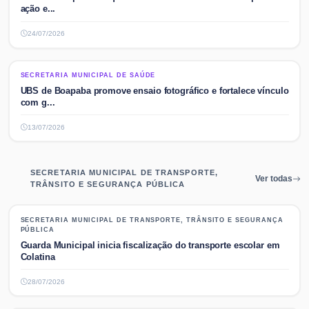
ação e...
24/07/2026
SECRETARIA MUNICIPAL DE SAÚDE
SECRETARIA MUNICIPAL DE SAÚDE
UBS de Boapaba promove ensaio fotográfico e fortalece vínculo
com g...
13/07/2026
SECRETARIA MUNICIPAL DE TRANSPORTE,
Ver todas
TRÂNSITO E SEGURANÇA PÚBLICA
SECRETARIA MUNICIPAL DE TRANSPORTE, TRÂNSITO E SEGURANÇA
SECRETARIA MUNICIPAL DE TRANSPORTE, TRÂNSITO E SEGURANÇA
PÚBLICA
PÚBLICA
Guarda Municipal inicia fiscalização do transporte escolar em
Colatina
28/07/2026