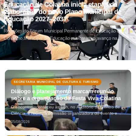
Educação de Colatina inicia etapas de
elaboração do novo Plano Municipal de
Educação 2027–2037
Reuniões do Fórum Municipal Permanente de Educação e do
Conselho Municipal de Educação marcaram o avanço na
elaboração do documento que orientará as políticas
educacionais do município.
SECRETARIA MUNICIPAL DE CULTURA E TURISMO
Diálogo e planejamento marcam reunião
sobre a organização da Festa Viva Colatina
O encontro aconteceu às 18h, no Auditório do Centro de
Ciência, e reuniu a comissão organizadora do evento e
representantes do setor para alinhar informações e
05/08/2026
esclarecer dúvidas