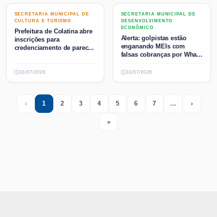
SECRETARIA MUNICIPAL DE
SECRETARIA MUNICIPAL DE
SECRETARIA MUNICIPAL DE
SECRETARIA MUNICIPAL DE
CULTURA E TURISMO
DESENVOLVIMENTO
CULTURA E TURISMO
DESENVOLVIMENTO
ECONÔMICO
ECONÔMICO
Prefeitura de Colatina abre
Alerta: golpistas estão
inscrições para
enganando MEIs com
credenciamento de parec...
falsas cobranças por Wha...
31/07/2026
31/07/2026
‹
1
2
3
4
5
6
7
…
›
Previous
(current)
More
Next
»
Last