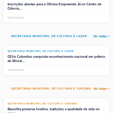
Inscrições abertas para a Oficina Empreenda Já no Centro de
Ciência...
07/07/2026
SECRETARIA MUNICIPAL DE CULTURA E LAZER
Ver todas
SECRETARIA MUNICIPAL DE CULTURA E LAZER
SECRETARIA MUNICIPAL DE CULTURA E LAZER
CEUs Columbia conquista reconhecimento nacional em prêmio
do Minist...
15/05/2026
SECRETARIA MUNICIPAL DE CULTURA E TURISMO
Ver todas
SECRETARIA MUNICIPAL DE CULTURA E TURISMO
SECRETARIA MUNICIPAL DE CULTURA E TURISMO
Baunilha preserva história, tradições e qualidade de vida no