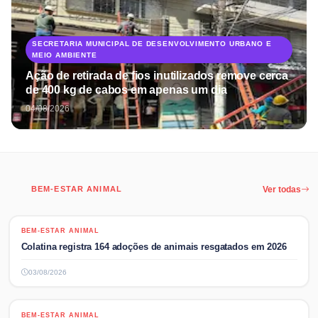
SECRETARIA MUNICIPAL DE DESENVOLVIMENTO URBANO E
MEIO AMBIENTE
Ação de retirada de fios inutilizados remove cerca
de 400 kg de cabos em apenas um dia
04/08/2026
BEM-ESTAR ANIMAL
Ver todas
BEM-ESTAR ANIMAL
BEM-ESTAR ANIMAL
Colatina registra 164 adoções de animais resgatados em 2026
03/08/2026
BEM-ESTAR ANIMAL
BEM-ESTAR ANIMAL