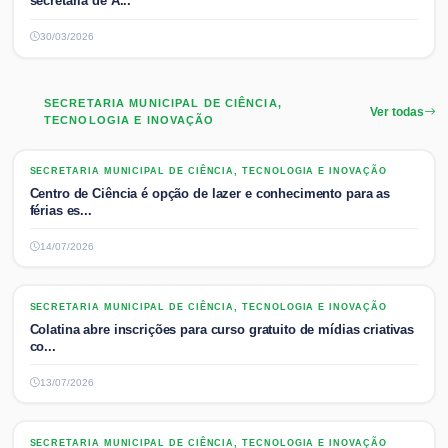
secretária de A...
30/03/2026
SECRETARIA MUNICIPAL DE CIÊNCIA,
Ver todas
TECNOLOGIA E INOVAÇÃO
SECRETARIA MUNICIPAL DE CIÊNCIA, TECNOLOGIA E INOVAÇÃO
SECRETARIA MUNICIPAL DE CIÊNCIA, TECNOLOGIA E INOVAÇÃO
Centro de Ciência é opção de lazer e conhecimento para as
férias es...
14/07/2026
SECRETARIA MUNICIPAL DE CIÊNCIA, TECNOLOGIA E INOVAÇÃO
SECRETARIA MUNICIPAL DE CIÊNCIA, TECNOLOGIA E INOVAÇÃO
Colatina abre inscrições para curso gratuito de mídias criativas
co...
13/07/2026
SECRETARIA MUNICIPAL DE CIÊNCIA, TECNOLOGIA E INOVAÇÃO
SECRETARIA MUNICIPAL DE CIÊNCIA, TECNOLOGIA E INOVAÇÃO