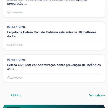
preparação ...
03/08/2026
DEFESA CIVIL
DEFESA CIVIL
Projeto da Defesa Civil de Colatina está entre os 10 melhores
do Es...
30/07/2026
DEFESA CIVIL
DEFESA CIVIL
Defesa Civil leva conscientização sobre prevenção de incêndios
ao C...
21/07/2026
PERFIL
Ver todas