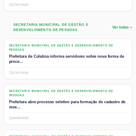
27/07/2026
SECRETARIA MUNICIPAL DE GESTÃO E
Ver todas
DESENVOLVIMENTO DE PESSOAS
SECRETARIA MUNICIPAL DE GESTÃO E DESENVOLVIMENTO DE PESSOAS
SECRETARIA MUNICIPAL DE GESTÃO E DESENVOLVIMENTO DE
PESSOAS
Prefeitura de Colatina informa servidores sobre nova forma de
proce...
27/07/2026
SECRETARIA MUNICIPAL DE GESTÃO E DESENVOLVIMENTO DE PESSOAS
SECRETARIA MUNICIPAL DE GESTÃO E DESENVOLVIMENTO DE
PESSOAS
Prefeitura abre processo seletivo para formação de cadastro de
rese...
18/06/2026