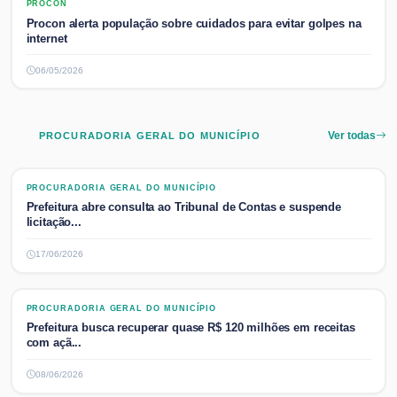
PROCON
PROCON
Procon alerta população sobre cuidados para evitar golpes na
internet
06/05/2026
PROCURADORIA GERAL DO MUNICÍPIO
Ver todas
PROCURADORIA GERAL DO MUNICÍPIO
PROCURADORIA GERAL DO MUNICÍPIO
Prefeitura abre consulta ao Tribunal de Contas e suspende
licitação...
17/06/2026
PROCURADORIA GERAL DO MUNICÍPIO
PROCURADORIA GERAL DO MUNICÍPIO
Prefeitura busca recuperar quase R$ 120 milhões em receitas
com açã...
08/06/2026