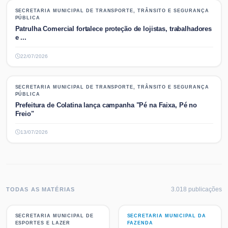
SECRETARIA MUNICIPAL DE TRANSPORTE, TRÂNSITO E SEGURANÇA
SECRETARIA MUNICIPAL DE TRANSPORTE, TRÂNSITO E SEGURANÇA
PÚBLICA
PÚBLICA
Patrulha Comercial fortalece proteção de lojistas, trabalhadores
e ...
22/07/2026
SECRETARIA MUNICIPAL DE TRANSPORTE, TRÂNSITO E SEGURANÇA
SECRETARIA MUNICIPAL DE TRANSPORTE, TRÂNSITO E SEGURANÇA
PÚBLICA
PÚBLICA
Prefeitura de Colatina lança campanha "Pé na Faixa, Pé no
Freio"
13/07/2026
3.018
publicaç
ões
TODAS AS MATÉRIAS
SECRETARIA MUNICIPAL DE
SECRETARIA MUNICIPAL DA
SECRETARIA MUNICIPAL DE
SECRETARIA MUNICIPAL DA
ESPORTES E LAZER
FAZENDA
ESPORTES E LAZER
FAZENDA