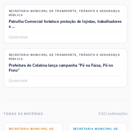
SECRETARIA MUNICIPAL DE TRANSPORTE, TRÂNSITO E SEGURANÇA
SECRETARIA MUNICIPAL DE TRANSPORTE, TRÂNSITO E SEGURANÇA
PÚBLICA
PÚBLICA
Patrulha Comercial fortalece proteção de lojistas, trabalhadores
e ...
22/07/2026
SECRETARIA MUNICIPAL DE TRANSPORTE, TRÂNSITO E SEGURANÇA
SECRETARIA MUNICIPAL DE TRANSPORTE, TRÂNSITO E SEGURANÇA
PÚBLICA
PÚBLICA
Prefeitura de Colatina lança campanha "Pé na Faixa, Pé no
Freio"
13/07/2026
3.022
publicaç
ões
TODAS AS MATÉRIAS
SECRETARIA MUNICIPAL DE
SECRETARIA MUNICIPAL DE
SECRETARIA MUNICIPAL DE
SECRETARIA MUNICIPAL DE