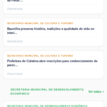
da Festa ...
05/08/2026
SECRETARIA MUNICIPAL DE CULTURA E TURISMO
SECRETARIA MUNICIPAL DE CULTURA E TURISMO
Baunilha preserva história, tradições e qualidade de vida no
interi...
03/08/2026
SECRETARIA MUNICIPAL DE CULTURA E TURISMO
SECRETARIA MUNICIPAL DE CULTURA E TURISMO
Prefeitura de Colatina abre inscrições para credenciamento de
parec...
31/07/2026
SECRETARIA MUNICIPAL DE DESENVOLVIMENTO
Ver todas
ECONÔMICO
SECRETARIA MUNICIPAL DE DESENVOLVIMENTO ECONÔMICO
SECRETARIA MUNICIPAL DE DESENVOLVIMENTO ECONÔMICO