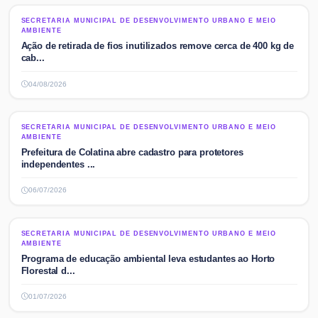
SECRETARIA MUNICIPAL DE DESENVOLVIMENTO URBANO E MEIO
SECRETARIA MUNICIPAL DE DESENVOLVIMENTO URBANO E MEIO
AMBIENTE
AMBIENTE
Ação de retirada de fios inutilizados remove cerca de 400 kg de
cab...
04/08/2026
SECRETARIA MUNICIPAL DE DESENVOLVIMENTO URBANO E MEIO
SECRETARIA MUNICIPAL DE DESENVOLVIMENTO URBANO E MEIO
AMBIENTE
AMBIENTE
Prefeitura de Colatina abre cadastro para protetores
independentes ...
06/07/2026
SECRETARIA MUNICIPAL DE DESENVOLVIMENTO URBANO E MEIO
SECRETARIA MUNICIPAL DE DESENVOLVIMENTO URBANO E MEIO
AMBIENTE
AMBIENTE
Programa de educação ambiental leva estudantes ao Horto
Florestal d...
01/07/2026