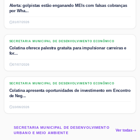
Alerta: golpistas estão enganando MEIs com falsas cobranças
por Wha...
31/07/2026
SECRETARIA MUNICIPAL DE DESENVOLVIMENTO ECONÔMICO
SECRETARIA MUNICIPAL DE DESENVOLVIMENTO ECONÔMICO
Colatina oferece palestra gratuita para impulsionar carreiras e
for...
07/07/2026
SECRETARIA MUNICIPAL DE DESENVOLVIMENTO ECONÔMICO
SECRETARIA MUNICIPAL DE DESENVOLVIMENTO ECONÔMICO
Colatina apresenta oportunidades de investimento em Encontro
de Neg...
10/06/2026
SECRETARIA MUNICIPAL DE DESENVOLVIMENTO
Ver todas
URBANO E MEIO AMBIENTE