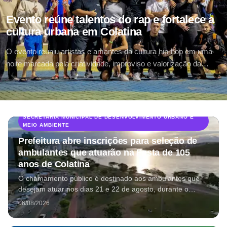
Evento reúne talentos do rap e fortalece a
cultura urbana em Colatina
O evento reuniu artistas e amantes da cultura hip-hop em uma
noite marcada pela criatividade, improviso e valorização da
produção cultural urbana
SECRETARIA MUNICIPAL DE DESENVOLVIMENTO URBANO E
MEIO AMBIENTE
Prefeitura abre inscrições para seleção de
ambulantes que atuarão na Festa de 105
anos de Colatina
O chamamento público é destinado aos ambulantes que
desejam atuar nos dias 21 e 22 de agosto, durante o
segundo fim de semana da programação da Festa Viva
06/08/2026
Colatina