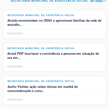
SECRETARIA MUNICIPAL DE ASSISTÊNCIA SOCIAL
Ver todas
SECRETARIA MUNICIPAL DE ASSISTÊNCIA SOCIAL
SECRETARIA MUNICIPAL DE ASSISTÊNCIA SOCIAL
Arraiás movimentam os CRAS e aproximam famílias da rede de
assistên...
14/07/2026
SECRETARIA MUNICIPAL DE ASSISTÊNCIA SOCIAL
SECRETARIA MUNICIPAL DE ASSISTÊNCIA SOCIAL
Arraiá POP leva lazer e convivência a pessoas em situação de
rua em...
26/06/2026
SECRETARIA MUNICIPAL DE ASSISTÊNCIA SOCIAL
SECRETARIA MUNICIPAL DE ASSISTÊNCIA SOCIAL
Junho Violeta: ação reúne idosos em manhã de
conscientização e conv...
16/06/2026