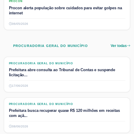
PROCON
PROCON
Procon alerta população sobre cuidados para evitar golpes na
internet
06/05/2026
PROCURADORIA GERAL DO MUNICÍPIO
Ver todas
PROCURADORIA GERAL DO MUNICÍPIO
PROCURADORIA GERAL DO MUNICÍPIO
Prefeitura abre consulta ao Tribunal de Contas e suspende
licitação...
17/06/2026
PROCURADORIA GERAL DO MUNICÍPIO
PROCURADORIA GERAL DO MUNICÍPIO
Prefeitura busca recuperar quase R$ 120 milhões em receitas
com açã...
08/06/2026