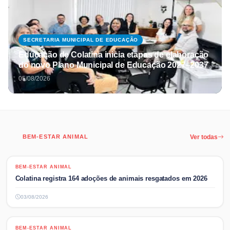
SECRETARIA MUNICIPAL DE EDUCAÇÃO
Educação de Colatina inicia etapas de elaboração
do novo Plano Municipal de Educação 2027–2037
05/08/2026
BEM-ESTAR ANIMAL
Ver todas
BEM-ESTAR ANIMAL
BEM-ESTAR ANIMAL
Colatina registra 164 adoções de animais resgatados em 2026
03/08/2026
BEM-ESTAR ANIMAL
BEM-ESTAR ANIMAL