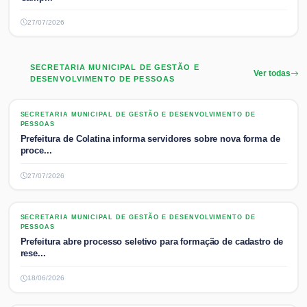
27/07/2026
SECRETARIA MUNICIPAL DE GESTÃO E
Ver todas
DESENVOLVIMENTO DE PESSOAS
SECRETARIA MUNICIPAL DE GESTÃO E DESENVOLVIMENTO DE PESSOAS
SECRETARIA MUNICIPAL DE GESTÃO E DESENVOLVIMENTO DE
PESSOAS
Prefeitura de Colatina informa servidores sobre nova forma de
proce...
27/07/2026
SECRETARIA MUNICIPAL DE GESTÃO E DESENVOLVIMENTO DE PESSOAS
SECRETARIA MUNICIPAL DE GESTÃO E DESENVOLVIMENTO DE
PESSOAS
Prefeitura abre processo seletivo para formação de cadastro de
rese...
18/06/2026