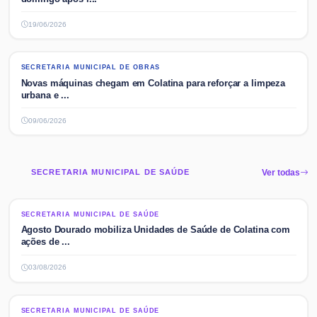
19/06/2026
SECRETARIA MUNICIPAL DE OBRAS
SECRETARIA MUNICIPAL DE OBRAS
Novas máquinas chegam em Colatina para reforçar a limpeza
urbana e ...
09/06/2026
SECRETARIA MUNICIPAL DE SAÚDE
Ver todas
SECRETARIA MUNICIPAL DE SAÚDE
SECRETARIA MUNICIPAL DE SAÚDE
Agosto Dourado mobiliza Unidades de Saúde de Colatina com
ações de ...
03/08/2026
SECRETARIA MUNICIPAL DE SAÚDE
SECRETARIA MUNICIPAL DE SAÚDE