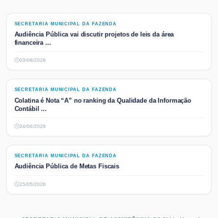
SECRETARIA MUNICIPAL DA FAZENDA
SECRETARIA MUNICIPAL DA FAZENDA
Audiência Pública vai discutir projetos de leis da área
financeira ...
03/08/2026
SECRETARIA MUNICIPAL DA FAZENDA
SECRETARIA MUNICIPAL DA FAZENDA
Colatina é Nota “A” no ranking da Qualidade da Informação
Contábil ...
24/06/2026
SECRETARIA MUNICIPAL DA FAZENDA
SECRETARIA MUNICIPAL DA FAZENDA
Audiência Pública de Metas Fiscais
25/05/2026