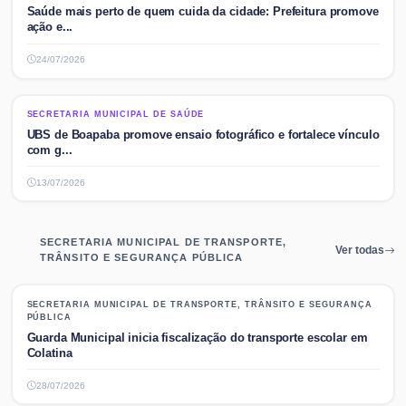
Saúde mais perto de quem cuida da cidade: Prefeitura promove
ação e...
24/07/2026
SECRETARIA MUNICIPAL DE SAÚDE
SECRETARIA MUNICIPAL DE SAÚDE
UBS de Boapaba promove ensaio fotográfico e fortalece vínculo
com g...
13/07/2026
SECRETARIA MUNICIPAL DE TRANSPORTE,
Ver todas
TRÂNSITO E SEGURANÇA PÚBLICA
SECRETARIA MUNICIPAL DE TRANSPORTE, TRÂNSITO E SEGURANÇA
SECRETARIA MUNICIPAL DE TRANSPORTE, TRÂNSITO E SEGURANÇA
PÚBLICA
PÚBLICA
Guarda Municipal inicia fiscalização do transporte escolar em
Colatina
28/07/2026