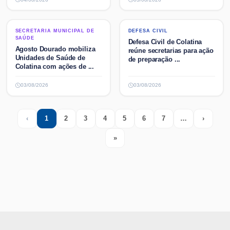
SECRETARIA MUNICIPAL DE
DEFESA CIVIL
SECRETARIA MUNICIPAL DE
DEFESA CIVIL
SAÚDE
SAÚDE
Defesa Civil de Colatina
Agosto Dourado mobiliza
reúne secretarias para ação
Unidades de Saúde de
de preparação ...
Colatina com ações de ...
03/08/2026
03/08/2026
‹
1
2
3
4
5
6
7
…
›
Previous
(current)
More
Next
»
Last