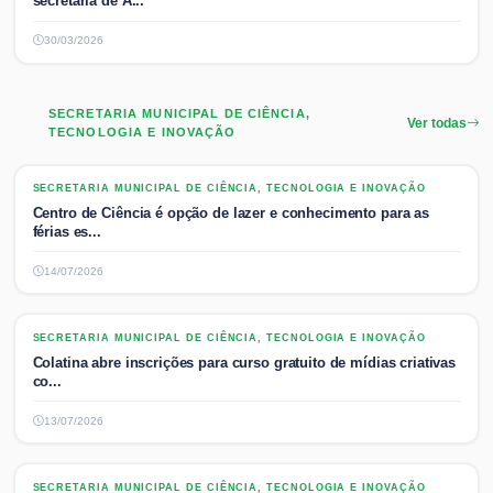
secretária de A...
30/03/2026
SECRETARIA MUNICIPAL DE CIÊNCIA,
Ver todas
TECNOLOGIA E INOVAÇÃO
SECRETARIA MUNICIPAL DE CIÊNCIA, TECNOLOGIA E INOVAÇÃO
SECRETARIA MUNICIPAL DE CIÊNCIA, TECNOLOGIA E INOVAÇÃO
Centro de Ciência é opção de lazer e conhecimento para as
férias es...
14/07/2026
SECRETARIA MUNICIPAL DE CIÊNCIA, TECNOLOGIA E INOVAÇÃO
SECRETARIA MUNICIPAL DE CIÊNCIA, TECNOLOGIA E INOVAÇÃO
Colatina abre inscrições para curso gratuito de mídias criativas
co...
13/07/2026
SECRETARIA MUNICIPAL DE CIÊNCIA, TECNOLOGIA E INOVAÇÃO
SECRETARIA MUNICIPAL DE CIÊNCIA, TECNOLOGIA E INOVAÇÃO