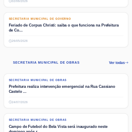
02/06/2026
SECRETARIA MUNICIPAL DE GOVERNO
SECRETARIA MUNICIPAL DE GOVERNO
Feriado de Corpus Christi: saiba o que funciona na Prefeitura
de Co...
26/05/2026
SECRETARIA MUNICIPAL DE OBRAS
Ver todas
SECRETARIA MUNICIPAL DE OBRAS
SECRETARIA MUNICIPAL DE OBRAS
Prefeitura realiza intervenção emergencial na Rua Cassiano
Castelo ...
24/07/2026
SECRETARIA MUNICIPAL DE OBRAS
SECRETARIA MUNICIPAL DE OBRAS
Campo de Futebol do Bela Vista será inaugurado neste
domingo após r...