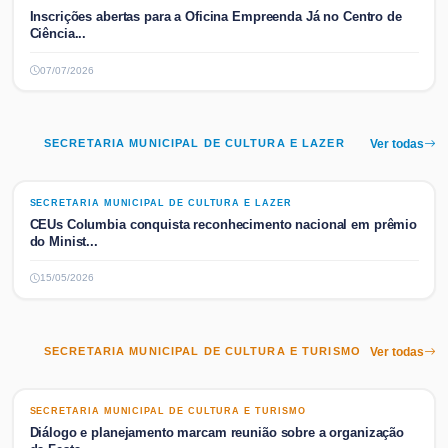
Inscrições abertas para a Oficina Empreenda Já no Centro de
Ciência...
07/07/2026
SECRETARIA MUNICIPAL DE CULTURA E LAZER
Ver todas
SECRETARIA MUNICIPAL DE CULTURA E LAZER
SECRETARIA MUNICIPAL DE CULTURA E LAZER
CEUs Columbia conquista reconhecimento nacional em prêmio
do Minist...
15/05/2026
SECRETARIA MUNICIPAL DE CULTURA E TURISMO
Ver todas
SECRETARIA MUNICIPAL DE CULTURA E TURISMO
SECRETARIA MUNICIPAL DE CULTURA E TURISMO
Diálogo e planejamento marcam reunião sobre a organização