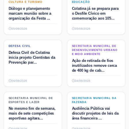
CULTURA E TURISMO
EDUCAÇÃO
CULTURA E TURISMO
EDUCAÇÃO
Diálogo e planejamento
Colatina já se prepara para
marcam reunião sobre a
o Desfile Cívico em
organização da Festa ...
comemoração aos 105...
05/08/2026
05/08/2026
DEFESA CIVIL
SECRETARIA MUNICIPAL DE
DEFESA CIVIL
SECRETARIA MUNICIPAL DE
DESENVOLVIMENTO URBANO E
DESENVOLVIMENTO URBANO
Defesa Civil de Colatina
MEIO AMBIENTE
E MEIO AMBIENTE
inicia projeto Cientistas da
Ação de retirada de fios
Prevenção par...
inutilizados remove cerca
de 400 kg de cab...
04/08/2026
04/08/2026
SECRETARIA MUNICIPAL DE
SECRETARIA MUNICIPAL DA
SECRETARIA MUNICIPAL DE
SECRETARIA MUNICIPAL DA
ESPORTES E LAZER
FAZENDA
ESPORTES E LAZER
FAZENDA
No mesmo fim de semana,
Audiência Pública vai
mais de sete competições
discutir projetos de leis da
esportivas agitara...
área financeira ...
04/08/2026
03/08/2026