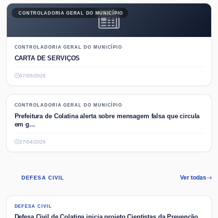
CONTROLADORIA GERAL DO MUNICÍPIO
CONTROLADORIA GERAL DO MUNICÍPIO
CARTA DE SERVIÇOS
07/05/2026
CONTROLADORIA GERAL DO MUNICÍPIO
CONTROLADORIA GERAL DO MUNICÍPIO
Prefeitura de Colatina alerta sobre mensagem falsa que circula
em g...
27/04/2026
DEFESA CIVIL
Ver todas
DEFESA CIVIL
DEFESA CIVIL
Defesa Civil de Colatina inicia projeto Cientistas da Prevenção