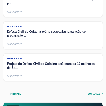
par...
04/08/2026
DEFESA CIVIL
DEFESA CIVIL
Defesa Civil de Colatina reúne secretarias para ação de
preparação ...
03/08/2026
DEFESA CIVIL
DEFESA CIVIL
Projeto da Defesa Civil de Colatina está entre os 10 melhores
do Es...
30/07/2026
PERFIL
Ver todas