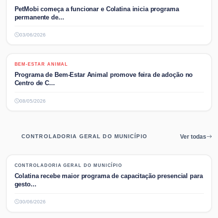
PetMobi começa a funcionar e Colatina inicia programa
permanente de...
03/06/2026
BEM-ESTAR ANIMAL
BEM-ESTAR ANIMAL
Programa de Bem-Estar Animal promove feira de adoção no
Centro de C...
08/05/2026
CONTROLADORIA GERAL DO MUNICÍPIO
Ver todas
CONTROLADORIA GERAL DO MUNICÍPIO
CONTROLADORIA GERAL DO MUNICÍPIO
Colatina recebe maior programa de capacitação presencial para
gesto...
30/06/2026