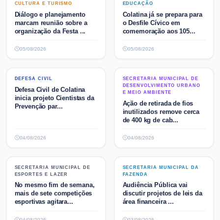
CULTURA E TURISMO
EDUCAÇÃO
CULTURA E TURISMO
EDUCAÇÃO
Diálogo e planejamento
Colatina já se prepara para
marcam reunião sobre a
o Desfile Cívico em
organização da Festa ...
comemoração aos 105...
05/08/2026
05/08/2026
DEFESA CIVIL
SECRETARIA MUNICIPAL DE
DEFESA CIVIL
SECRETARIA MUNICIPAL DE
DESENVOLVIMENTO URBANO E
DESENVOLVIMENTO URBANO
Defesa Civil de Colatina
MEIO AMBIENTE
E MEIO AMBIENTE
inicia projeto Cientistas da
Ação de retirada de fios
Prevenção par...
inutilizados remove cerca
de 400 kg de cab...
04/08/2026
04/08/2026
SECRETARIA MUNICIPAL DE
SECRETARIA MUNICIPAL DA
SECRETARIA MUNICIPAL DE
SECRETARIA MUNICIPAL DA
ESPORTES E LAZER
FAZENDA
ESPORTES E LAZER
FAZENDA
No mesmo fim de semana,
Audiência Pública vai
mais de sete competições
discutir projetos de leis da
esportivas agitara...
área financeira ...
04/08/2026
03/08/2026