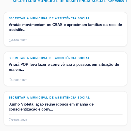
SECRETARIA MUNICIPAL DE ASSISTÊNCIA SOCIAL
Ver todas
SECRETARIA MUNICIPAL DE ASSISTÊNCIA SOCIAL
SECRETARIA MUNICIPAL DE ASSISTÊNCIA SOCIAL
Arraiás movimentam os CRAS e aproximam famílias da rede de
assistên...
14/07/2026
SECRETARIA MUNICIPAL DE ASSISTÊNCIA SOCIAL
SECRETARIA MUNICIPAL DE ASSISTÊNCIA SOCIAL
Arraiá POP leva lazer e convivência a pessoas em situação de
rua em...
26/06/2026
SECRETARIA MUNICIPAL DE ASSISTÊNCIA SOCIAL
SECRETARIA MUNICIPAL DE ASSISTÊNCIA SOCIAL
Junho Violeta: ação reúne idosos em manhã de
conscientização e conv...
16/06/2026