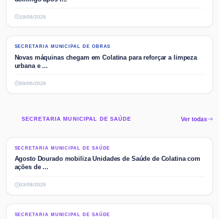
19/06/2026
SECRETARIA MUNICIPAL DE OBRAS
SECRETARIA MUNICIPAL DE OBRAS
Novas máquinas chegam em Colatina para reforçar a limpeza
urbana e ...
09/06/2026
SECRETARIA MUNICIPAL DE SAÚDE
Ver todas
SECRETARIA MUNICIPAL DE SAÚDE
SECRETARIA MUNICIPAL DE SAÚDE
Agosto Dourado mobiliza Unidades de Saúde de Colatina com
ações de ...
03/08/2026
SECRETARIA MUNICIPAL DE SAÚDE
SECRETARIA MUNICIPAL DE SAÚDE