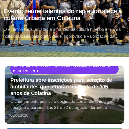
Evento reúne talentos do rap e fortalece a
cultura urbana em Colatina
O evento reuniu artistas e amantes da cultura hip-hop em uma
noite marcada pela criatividade, improviso e valorização da
produção cultural urbana
SECRETARIA MUNICIPAL DE DESENVOLVIMENTO URBANO E
MEIO AMBIENTE
Prefeitura abre inscrições para seleção de
ambulantes que atuarão na Festa de 105
anos de Colatina
O chamamento público é destinado aos ambulantes que
desejam atuar nos dias 21 e 22 de agosto, durante o
segundo fim de semana da programação da Festa Viva
06/08/2026
Colatina