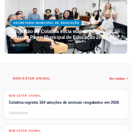
SECRETARIA MUNICIPAL DE EDUCAÇÃO
Educação de Colatina inicia etapas de elaboração
do novo Plano Municipal de Educação 2027–2037
05/08/2026
BEM-ESTAR ANIMAL
Ver todas
BEM-ESTAR ANIMAL
BEM-ESTAR ANIMAL
Colatina registra 164 adoções de animais resgatados em 2026
03/08/2026
BEM-ESTAR ANIMAL
BEM-ESTAR ANIMAL