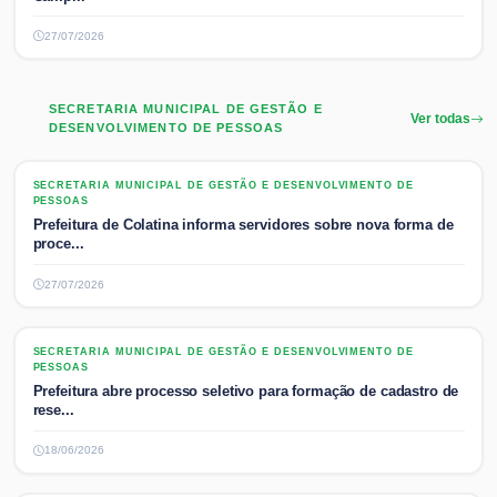
27/07/2026
SECRETARIA MUNICIPAL DE GESTÃO E
Ver todas
DESENVOLVIMENTO DE PESSOAS
SECRETARIA MUNICIPAL DE GESTÃO E DESENVOLVIMENTO DE PESSOAS
SECRETARIA MUNICIPAL DE GESTÃO E DESENVOLVIMENTO DE
PESSOAS
Prefeitura de Colatina informa servidores sobre nova forma de
proce...
27/07/2026
SECRETARIA MUNICIPAL DE GESTÃO E DESENVOLVIMENTO DE PESSOAS
SECRETARIA MUNICIPAL DE GESTÃO E DESENVOLVIMENTO DE
PESSOAS
Prefeitura abre processo seletivo para formação de cadastro de
rese...
18/06/2026