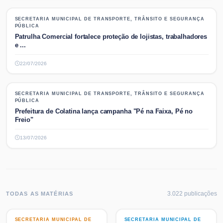
SECRETARIA MUNICIPAL DE TRANSPORTE, TRÂNSITO E SEGURANÇA
SECRETARIA MUNICIPAL DE TRANSPORTE, TRÂNSITO E SEGURANÇA
PÚBLICA
PÚBLICA
Patrulha Comercial fortalece proteção de lojistas, trabalhadores
e ...
22/07/2026
SECRETARIA MUNICIPAL DE TRANSPORTE, TRÂNSITO E SEGURANÇA
SECRETARIA MUNICIPAL DE TRANSPORTE, TRÂNSITO E SEGURANÇA
PÚBLICA
PÚBLICA
Prefeitura de Colatina lança campanha "Pé na Faixa, Pé no
Freio"
13/07/2026
3.022
publicaç
ões
TODAS AS MATÉRIAS
SECRETARIA MUNICIPAL DE
SECRETARIA MUNICIPAL DE
SECRETARIA MUNICIPAL DE
SECRETARIA MUNICIPAL DE