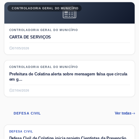
CONTROLADORIA GERAL DO MUNICÍPIO
CONTROLADORIA GERAL DO MUNICÍPIO
CARTA DE SERVIÇOS
07/05/2026
CONTROLADORIA GERAL DO MUNICÍPIO
CONTROLADORIA GERAL DO MUNICÍPIO
Prefeitura de Colatina alerta sobre mensagem falsa que circula
em g...
27/04/2026
DEFESA CIVIL
Ver todas
DEFESA CIVIL
DEFESA CIVIL
Defesa Civil de Colatina inicia projeto Cientistas da Prevenção