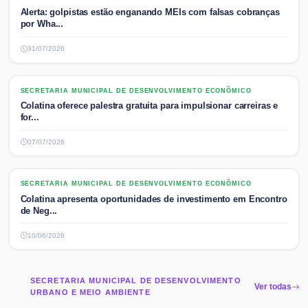
Alerta: golpistas estão enganando MEIs com falsas cobranças
por Wha...
31/07/2026
SECRETARIA MUNICIPAL DE DESENVOLVIMENTO ECONÔMICO
SECRETARIA MUNICIPAL DE DESENVOLVIMENTO ECONÔMICO
Colatina oferece palestra gratuita para impulsionar carreiras e
for...
07/07/2026
SECRETARIA MUNICIPAL DE DESENVOLVIMENTO ECONÔMICO
SECRETARIA MUNICIPAL DE DESENVOLVIMENTO ECONÔMICO
Colatina apresenta oportunidades de investimento em Encontro
de Neg...
10/06/2026
SECRETARIA MUNICIPAL DE DESENVOLVIMENTO
Ver todas
URBANO E MEIO AMBIENTE