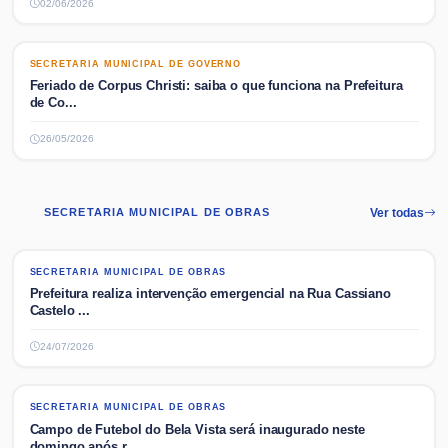
02/06/2026
SECRETARIA MUNICIPAL DE GOVERNO
SECRETARIA MUNICIPAL DE GOVERNO
Feriado de Corpus Christi: saiba o que funciona na Prefeitura
de Co...
26/05/2026
SECRETARIA MUNICIPAL DE OBRAS
Ver todas
SECRETARIA MUNICIPAL DE OBRAS
SECRETARIA MUNICIPAL DE OBRAS
Prefeitura realiza intervenção emergencial na Rua Cassiano
Castelo ...
24/07/2026
SECRETARIA MUNICIPAL DE OBRAS
SECRETARIA MUNICIPAL DE OBRAS
Campo de Futebol do Bela Vista será inaugurado neste
domingo após r...