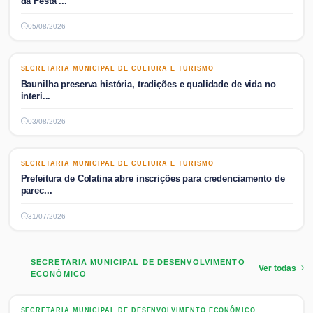
da Festa ...
05/08/2026
SECRETARIA MUNICIPAL DE CULTURA E TURISMO
SECRETARIA MUNICIPAL DE CULTURA E TURISMO
Baunilha preserva história, tradições e qualidade de vida no
interi...
03/08/2026
SECRETARIA MUNICIPAL DE CULTURA E TURISMO
SECRETARIA MUNICIPAL DE CULTURA E TURISMO
Prefeitura de Colatina abre inscrições para credenciamento de
parec...
31/07/2026
SECRETARIA MUNICIPAL DE DESENVOLVIMENTO
Ver todas
ECONÔMICO
SECRETARIA MUNICIPAL DE DESENVOLVIMENTO ECONÔMICO
SECRETARIA MUNICIPAL DE DESENVOLVIMENTO ECONÔMICO