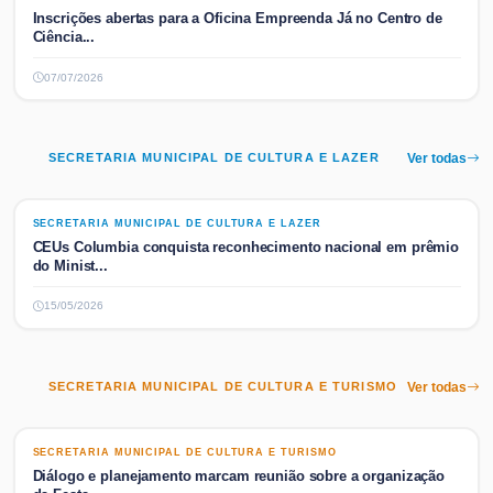
Inscrições abertas para a Oficina Empreenda Já no Centro de
Ciência...
07/07/2026
SECRETARIA MUNICIPAL DE CULTURA E LAZER
Ver todas
SECRETARIA MUNICIPAL DE CULTURA E LAZER
SECRETARIA MUNICIPAL DE CULTURA E LAZER
CEUs Columbia conquista reconhecimento nacional em prêmio
do Minist...
15/05/2026
SECRETARIA MUNICIPAL DE CULTURA E TURISMO
Ver todas
SECRETARIA MUNICIPAL DE CULTURA E TURISMO
SECRETARIA MUNICIPAL DE CULTURA E TURISMO
Diálogo e planejamento marcam reunião sobre a organização