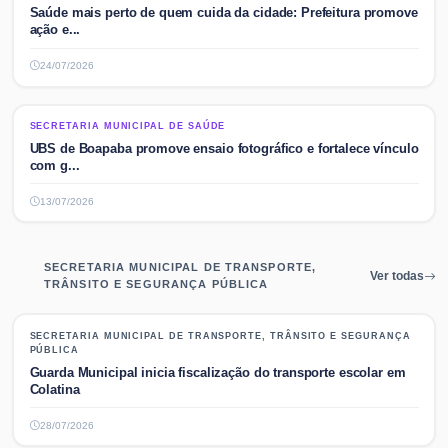
Saúde mais perto de quem cuida da cidade: Prefeitura promove
ação e...
24/07/2026
SECRETARIA MUNICIPAL DE SAÚDE
SECRETARIA MUNICIPAL DE SAÚDE
UBS de Boapaba promove ensaio fotográfico e fortalece vínculo
com g...
13/07/2026
SECRETARIA MUNICIPAL DE TRANSPORTE,
Ver todas
TRÂNSITO E SEGURANÇA PÚBLICA
SECRETARIA MUNICIPAL DE TRANSPORTE, TRÂNSITO E SEGURANÇA
SECRETARIA MUNICIPAL DE TRANSPORTE, TRÂNSITO E SEGURANÇA
PÚBLICA
PÚBLICA
Guarda Municipal inicia fiscalização do transporte escolar em
Colatina
28/07/2026