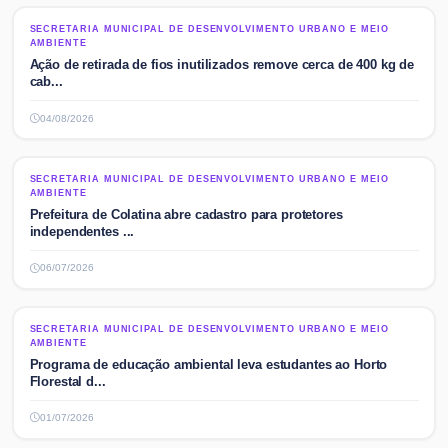
SECRETARIA MUNICIPAL DE DESENVOLVIMENTO URBANO E MEIO
SECRETARIA MUNICIPAL DE DESENVOLVIMENTO URBANO E MEIO
AMBIENTE
AMBIENTE
Ação de retirada de fios inutilizados remove cerca de 400 kg de
cab...
04/08/2026
SECRETARIA MUNICIPAL DE DESENVOLVIMENTO URBANO E MEIO
SECRETARIA MUNICIPAL DE DESENVOLVIMENTO URBANO E MEIO
AMBIENTE
AMBIENTE
Prefeitura de Colatina abre cadastro para protetores
independentes ...
06/07/2026
SECRETARIA MUNICIPAL DE DESENVOLVIMENTO URBANO E MEIO
SECRETARIA MUNICIPAL DE DESENVOLVIMENTO URBANO E MEIO
AMBIENTE
AMBIENTE
Programa de educação ambiental leva estudantes ao Horto
Florestal d...
01/07/2026