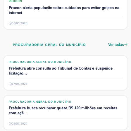
PROCON
PROCON
Procon alerta população sobre cuidados para evitar golpes na
internet
06/05/2026
PROCURADORIA GERAL DO MUNICÍPIO
Ver todas
PROCURADORIA GERAL DO MUNICÍPIO
PROCURADORIA GERAL DO MUNICÍPIO
Prefeitura abre consulta ao Tribunal de Contas e suspende
licitação...
17/06/2026
PROCURADORIA GERAL DO MUNICÍPIO
PROCURADORIA GERAL DO MUNICÍPIO
Prefeitura busca recuperar quase R$ 120 milhões em receitas
com açã...
08/06/2026