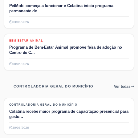
PetMobi começa a funcionar e Colatina inicia programa
permanente de...
03/06/2026
BEM-ESTAR ANIMAL
BEM-ESTAR ANIMAL
Programa de Bem-Estar Animal promove feira de adoção no
Centro de C...
08/05/2026
CONTROLADORIA GERAL DO MUNICÍPIO
Ver todas
CONTROLADORIA GERAL DO MUNICÍPIO
CONTROLADORIA GERAL DO MUNICÍPIO
Colatina recebe maior programa de capacitação presencial para
gesto...
30/06/2026