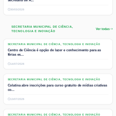
secretária de A...
30/03/2026
SECRETARIA MUNICIPAL DE CIÊNCIA,
Ver todas
TECNOLOGIA E INOVAÇÃO
SECRETARIA MUNICIPAL DE CIÊNCIA, TECNOLOGIA E INOVAÇÃO
SECRETARIA MUNICIPAL DE CIÊNCIA, TECNOLOGIA E INOVAÇÃO
Centro de Ciência é opção de lazer e conhecimento para as
férias es...
14/07/2026
SECRETARIA MUNICIPAL DE CIÊNCIA, TECNOLOGIA E INOVAÇÃO
SECRETARIA MUNICIPAL DE CIÊNCIA, TECNOLOGIA E INOVAÇÃO
Colatina abre inscrições para curso gratuito de mídias criativas
co...
13/07/2026
SECRETARIA MUNICIPAL DE CIÊNCIA, TECNOLOGIA E INOVAÇÃO
SECRETARIA MUNICIPAL DE CIÊNCIA, TECNOLOGIA E INOVAÇÃO