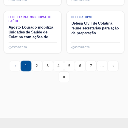
SECRETARIA MUNICIPAL DE
DEFESA CIVIL
SECRETARIA MUNICIPAL DE
DEFESA CIVIL
SAÚDE
SAÚDE
Defesa Civil de Colatina
Agosto Dourado mobiliza
reúne secretarias para ação
Unidades de Saúde de
de preparação ...
Colatina com ações de ...
03/08/2026
03/08/2026
‹
1
2
3
4
5
6
7
…
›
Previous
(current)
More
Next
»
Last