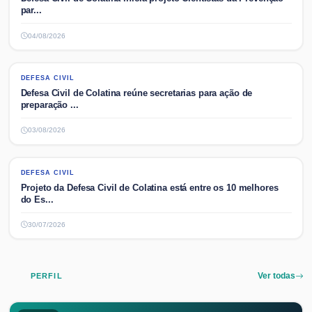
par...
04/08/2026
DEFESA CIVIL
DEFESA CIVIL
Defesa Civil de Colatina reúne secretarias para ação de
preparação ...
03/08/2026
DEFESA CIVIL
DEFESA CIVIL
Projeto da Defesa Civil de Colatina está entre os 10 melhores
do Es...
30/07/2026
PERFIL
Ver todas