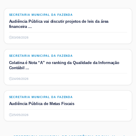
SECRETARIA MUNICIPAL DA FAZENDA
SECRETARIA MUNICIPAL DA FAZENDA
Audiência Pública vai discutir projetos de leis da área
financeira ...
03/08/2026
SECRETARIA MUNICIPAL DA FAZENDA
SECRETARIA MUNICIPAL DA FAZENDA
Colatina é Nota “A” no ranking da Qualidade da Informação
Contábil ...
24/06/2026
SECRETARIA MUNICIPAL DA FAZENDA
SECRETARIA MUNICIPAL DA FAZENDA
Audiência Pública de Metas Fiscais
25/05/2026