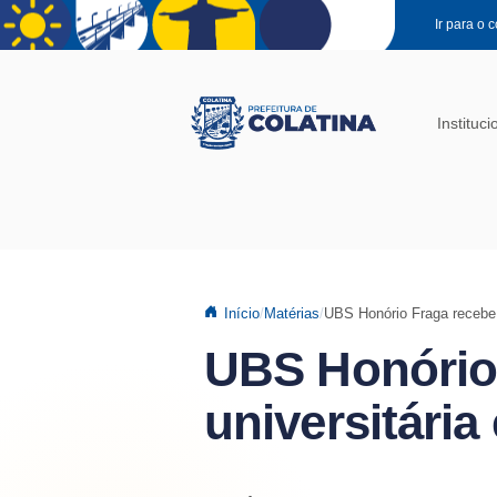
Pular para o conteúdo principal
Ir para o 
Instituci
Início
Matérias
UBS Honório Fraga recebe 
UBS Honório
universitári