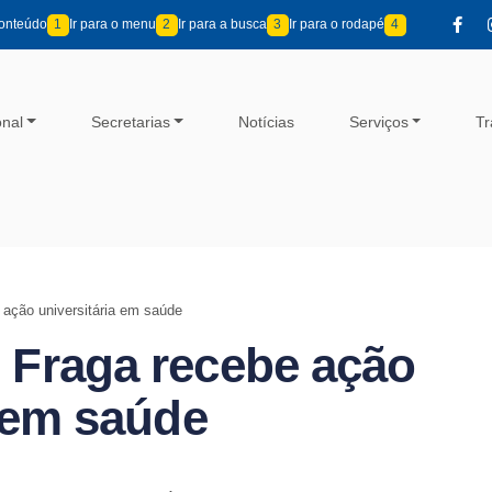
conteúdo
1
Ir para o menu
2
Ir para a busca
3
Ir para o rodapé
4
onal
Secretarias
Notícias
Serviços
Tr
ação universitária em saúde
 Fraga recebe ação
a em saúde