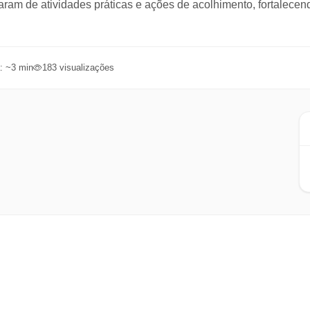
am de atividades práticas e ações de acolhimento, fortalecend
: ~
3
min
183
visualizações