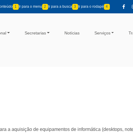
conteúdo
1
Ir para o menu
2
Ir para a busca
3
Ir para o rodapé
4
onal
Secretarias
Notícias
Serviços
Tr
ara a aquisição de equipamentos de informática (desktops, not