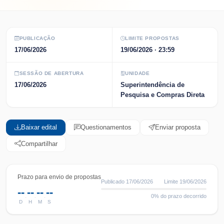
PUBLICAÇÃO
LIMITE PROPOSTAS
17/06/2026
19/06/2026
· 23:59
SESSÃO DE ABERTURA
UNIDADE
17/06/2026
Superintendência de
Pesquisa e Compras Direta
Baixar edital
Questionamentos
Enviar proposta
Compartilhar
Prazo para envio de propostas
Publicado
17/06/2026
Limite
19/06/2026
--
--
--
--
:
:
:
0
% do prazo decorrido
D
H
M
S