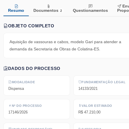
Env
Resumo
Documentos
Questionamentos
Propo
2
OBJETO COMPLETO
Aquisição de vassouras e cabos, modelo Gari para atender a
demanda da Secretaria de Obras de Colatina-ES.
DADOS DO PROCESSO
MODALIDADE
FUNDAMENTAÇÃO LEGAL
Dispensa
14133/2021
Nº DO PROCESSO
VALOR ESTIMADO
17146/2026
R$ 47.210,00