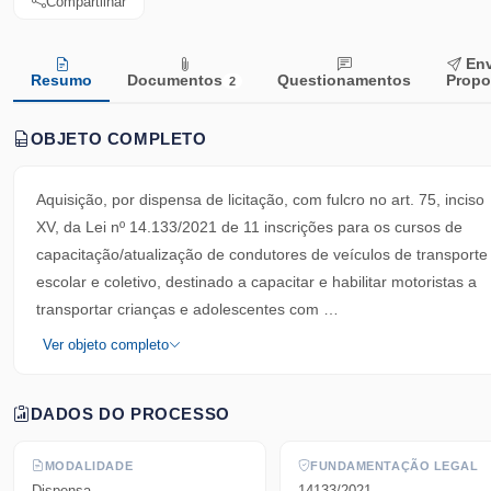
Compartilhar
Env
Resumo
Documentos
Questionamentos
Propo
2
OBJETO COMPLETO
Aquisição, por dispensa de licitação, com fulcro no art. 75, inciso
XV, da Lei nº 14.133/2021 de 11 inscrições para os cursos de
capacitação/atualização de condutores de veículos de transporte
escolar e coletivo, destinado a capacitar e habilitar motoristas a
transportar crianças e adolescentes com …
Ver objeto completo
DADOS DO PROCESSO
MODALIDADE
FUNDAMENTAÇÃO LEGAL
Dispensa
14133/2021