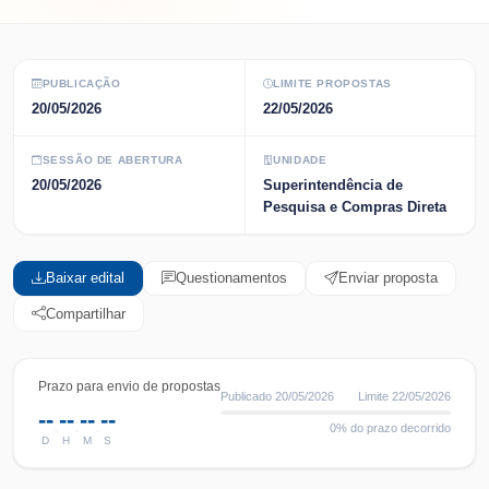
PUBLICAÇÃO
LIMITE PROPOSTAS
20/05/2026
22/05/2026
SESSÃO DE ABERTURA
UNIDADE
20/05/2026
Superintendência de
Pesquisa e Compras Direta
Baixar edital
Questionamentos
Enviar proposta
Compartilhar
Prazo para envio de propostas
Publicado
20/05/2026
Limite
22/05/2026
--
--
--
--
:
:
:
0
% do prazo decorrido
D
H
M
S