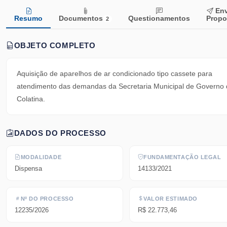
Env
Resumo
Documentos
Questionamentos
Propo
2
OBJETO COMPLETO
Aquisição de aparelhos de ar condicionado tipo cassete para
atendimento das demandas da Secretaria Municipal de Governo
Colatina.
DADOS DO PROCESSO
MODALIDADE
FUNDAMENTAÇÃO LEGAL
Dispensa
14133/2021
Nº DO PROCESSO
VALOR ESTIMADO
12235/2026
R$ 22.773,46