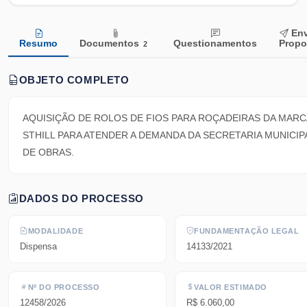
Env
Resumo
Documentos
Questionamentos
Propo
2
OBJETO COMPLETO
AQUISIÇÃO DE ROLOS DE FIOS PARA ROÇADEIRAS DA MARC
STHILL PARA ATENDER A DEMANDA DA SECRETARIA MUNICIP
DE OBRAS.
DADOS DO PROCESSO
MODALIDADE
FUNDAMENTAÇÃO LEGAL
Dispensa
14133/2021
Nº DO PROCESSO
VALOR ESTIMADO
12458/2026
R$ 6.060,00