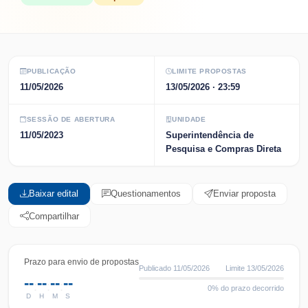
PUBLICAÇÃO
LIMITE PROPOSTAS
11/05/2026
13/05/2026
· 23:59
SESSÃO DE ABERTURA
UNIDADE
11/05/2023
Superintendência de
Pesquisa e Compras Direta
Baixar edital
Questionamentos
Enviar proposta
Compartilhar
Prazo para envio de propostas
Publicado
11/05/2026
Limite
13/05/2026
--
--
--
--
:
:
:
0
% do prazo decorrido
D
H
M
S